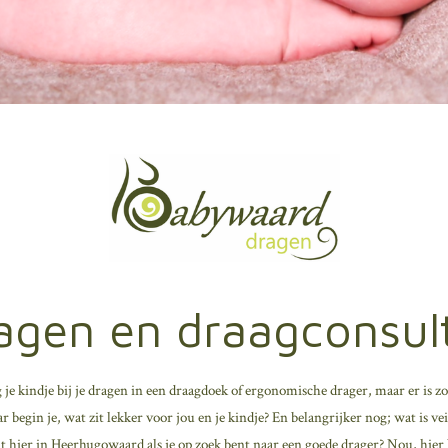
agen en draagconsul
g je kindje bij je dragen in een draagdoek of ergonomische drager, maar er is zo
 begin je, wat zit lekker voor jou en je kindje? En belangrijker nog; wat is vei
t hier in Heerhugowaard als je op zoek bent naar een goede drager? Nou, hier