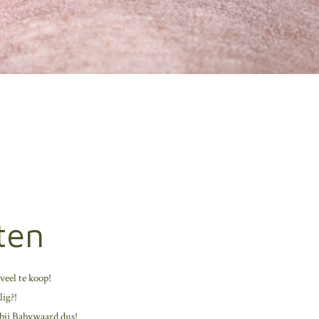
ten
veel te koop!
lig?!
 bij Babywaard dus!