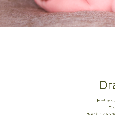
Dr
Je wilt graa
Waar
Waar kun je terech