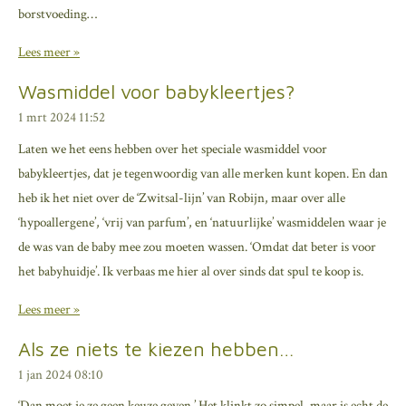
borstvoeding…
Lees meer »
Wasmiddel voor babykleertjes?
1 mrt 2024
11:52
Laten we het eens hebben over het speciale wasmiddel voor
babykleertjes, dat je tegenwoordig van alle merken kunt kopen. En dan
heb ik het niet over de ‘Zwitsal-lijn’ van Robijn, maar over alle
‘hypoallergene’, ‘vrij van parfum’, en ‘natuurlijke’ wasmiddelen waar je
de was van de baby mee zou moeten wassen. ‘Omdat dat beter is voor
het babyhuidje’. Ik verbaas me hier al over sinds dat spul te koop is.
Lees meer »
Als ze niets te kiezen hebben…
1 jan 2024
08:10
‘Dan moet je ze geen keuze geven.’ Het klinkt zo simpel, maar is echt de