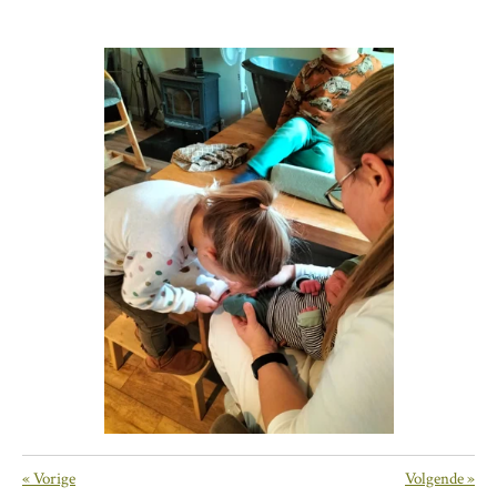
«
Vorige
Volgende
»