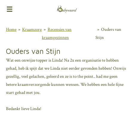
Ga
direct
naar
Home
»
Kraamzorg
»
Recensies van
»
Ouders van
de
kraamgezinnen
Stijn
hoofdinhoud
Ouders van Stijn
Wat een onwijze topper is Linda! Na 2x een organisatie te hebben
gehad, heb ik spijt dat we Linda niet eerder gevonden hebben! Onwijs
gezellig, veel gelachen, geleerd en ze is to the point.. had me geen
betere kraamverzorgende kunnen wensen. We hebben een hele fijne
start gehad met jou.
Bedankt lieve Linda!