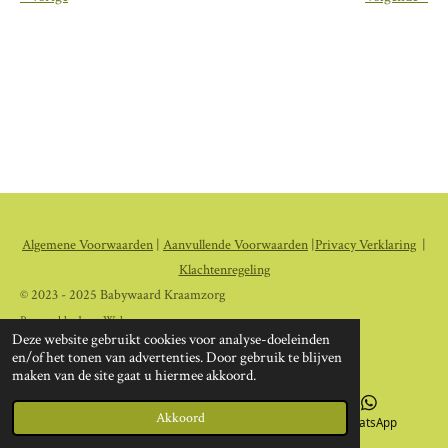
Algemene Voorwaarden
|
Aanvullende Voorwaarden
|
Privacy Verklaring
|
Klachtenregeling
© 2023 - 2025 Babywaard Kraamzorg
Powered by
JouwWeb
Deze website gebruikt cookies voor analyse-doeleinden
en/of het tonen van advertenties. Door gebruik te blijven
maken van de site gaat u hiermee akkoord.
Akkoord
E-mailadres
Instagram
WhatsApp