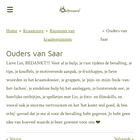
Ga
direct
naar
Home
»
Kraamzorg
»
Recensies van
»
Ouders van
de
kraamgezinnen
Saar
hoofdinhoud
Ouders van Saar
Lieve Lin, BEDANKT!!! Voor al je hulp, je rust tijdens de bevalling, je
tips, je knuffels, je motiverende aanpak, je fruithapjes, je lieve
woorden in het kraamdossier, je grappen, je ‘pijn-in-mijn-buik-van-
het-lachen’, je eindeloze hulp bij het aanleggen, je luisterende oor, je
heerlijke ontbijtjes, je spelletjes met Liv, je foto- en filmskills, en
vooral ook je enorme vertrouwen en het ‘het komt wel goed, ik ben
erbij’-gevoel dat je me al voor de bevalling hebt gegeven. Je hebt geen
idee van hoeveel waarde je bent geweest voor ons ❤️
«
Vorige
Volgende
»