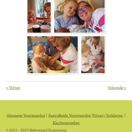
«
Vorige
Volgende
»
Algemene Voorwaarden
|
Aanvullende Voorwaarden
|
Privacy Verklaring
|
Klachtenregeling
© 2023 - 2025 Babywaard Kraamzorg