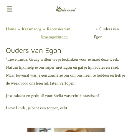
Ga
direct
naar
Home
»
Kraamzorg
»
Recensies van
»
Ouders van
de
kraamgezinnen
Egon
hoofdinhoud
Ouders van Egon
“Lieve Linda, Graag willen we je bedanken voor je inzet deze week.
Natuurlijk hielp je ons super met Egon en gaf je fijn advies en raad.
Maar bovenal was je een zonnetje om om ons heen te hebben en heb je
de week voor ons heerlijk laten verlopen.
Je aandacht en geduld! voor Stella was echt fantastisch!
Lieve Linda, je bent een topper, echt!