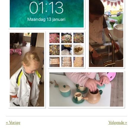
«
Vorige
Volgende
»