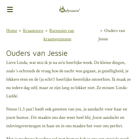
Ga
direct
naar
Home
»
Kraamzorg
»
Recensies van
»
Ouders van
de
kraamgezinnen
Jessie
hoofdinhoud
Ouders van Jessie
Lieve Linda, wat mis ik je na zo’n heerlijke week. De kleine dingen,
zoals ‘s ochtends de vraag hoe de nacht was gegaan, je gezelligheid, je
lekkere eten en de (ja echt!) heerlijke feestelijke smoothies. Ik maak ze
nu iedere dag zelf, maar ze zijn lang zo lekker niet. Ze missen ‘Linda-
Liefde’.
Fenne (1,5 jaar) heeft ook genoten van jou, je aandacht voor haar en
jouw humor. Dit maakte ons dan weer heel blij. Jouw aandacht en
inlevingsvermogen in haar en in ons maakte het voor ons perfect.
Met je nuchtere houding vol met humor heb je ons een speciale week