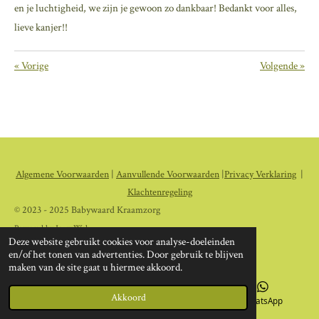
en je luchtigheid, we zijn je gewoon zo dankbaar! Bedankt voor alles,
lieve kanjer!!
«
Vorige
Volgende
»
Algemene Voorwaarden
|
Aanvullende Voorwaarden
|
Privacy Verklaring
|
Klachtenregeling
© 2023 - 2025 Babywaard Kraamzorg
Powered by
JouwWeb
Deze website gebruikt cookies voor analyse-doeleinden
en/of het tonen van advertenties. Door gebruik te blijven
maken van de site gaat u hiermee akkoord.
Akkoord
E-mailadres
Instagram
WhatsApp