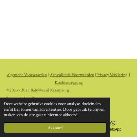
Algemene Voorwaarden
|
Aanvullende Voorwaarden
|
Privacy Verklaring
|
Klachtenregeling
© 2023 - 2025 Babywaard Kraamzorg
Powered by
JouwWeb
Deze website gebruikt cookies voor analyse-doeleinden
en/of het tonen van advertenties. Door gebruik te blijven
maken van de site gaat u hiermee akkoord.
Akkoord
E-mailadres
Instagram
WhatsApp