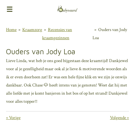
Ga
direct
naar
Home
»
Kraamzorg
»
Recensies van
»
Ouders van Jody
de
kraamgezinnen
Loa
hoofdinhoud
Ouders van Jody Loa
Lieve Linda, wat heb je ons goed bijgestaan deze kraamtijd! Dankjewel
voor al je gezelligheid maar ook al je lieve & motiverende woorden als
ik er even doorheen zat! Er was een hele fijne klik en we zijn je onwijs
dankbaar. Ook Chase 🐶 heeft intens van je genoten! Weet dat hij met
alle liefde met je komt banjeren in het bos of op het strand! Dankjewel
voor alles topper!!
«
Vorige
Volgende
»