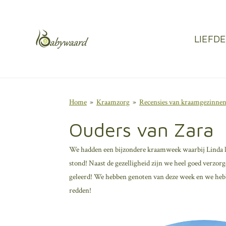
Ga
direct
LIEFD
naar
de
hoofdinhoud
Home
»
Kraamzorg
»
Recensies van kraamgezinne
Ouders van Zara
We hadden een bijzondere kraamweek waarbij Linda let
stond! Naast de gezelligheid zijn we heel goed verzor
geleerd! We hebben genoten van deze week en we hebb
redden!