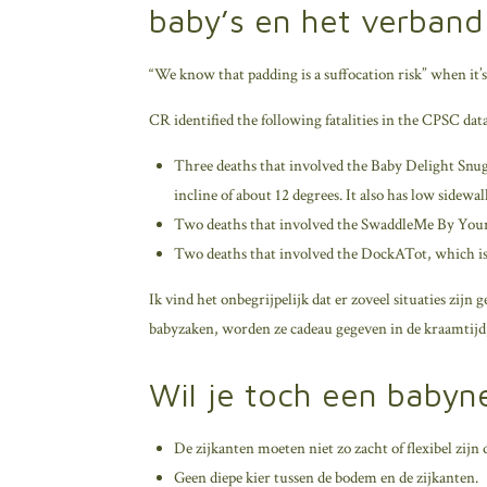
baby’s en het verband
“We know that padding is a suffocation risk” when it’s
CR identified the following fatalities in the CPSC data
Three deaths that involved the Baby Delight Snugg
incline of about 12 degrees. It also has low sidewal
Two deaths that involved the SwaddleMe By Your 
Two deaths that involved the DockATot, which is p
Ik vind het onbegrijpelijk dat er zoveel situaties zij
babyzaken, worden ze cadeau gegeven in de kraamtijd, 
Wil je toch een babyn
De zijkanten moeten niet zo zacht of flexibel zijn d
Geen diepe kier tussen de bodem en de zijkanten.