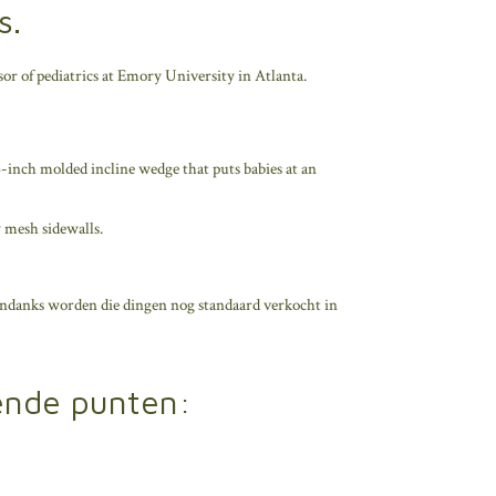
s.
sor of pediatrics at Emory University in Atlanta.
5-inch molded incline wedge that puts babies at an
 mesh sidewalls.
desondanks worden die dingen nog standaard verkocht in
ende punten: