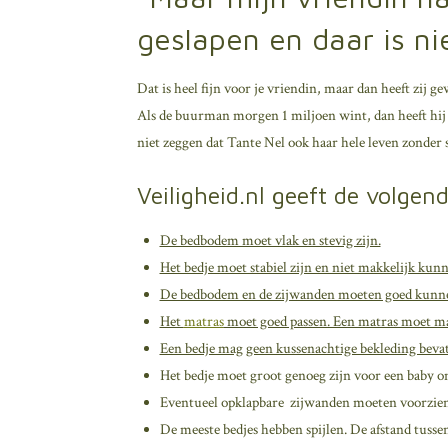
geslapen en daar is n
Dat is heel fijn voor je vriendin, maar dan heeft zij g
Als de buurman morgen 1 miljoen wint, dan heeft hij oo
niet zeggen dat Tante Nel ook haar hele leven zonder s
Veiligheid.nl geeft de volgen
De bedbodem moet vlak en stevig zijn.
Het bedje moet stabiel zijn en niet makkelijk kunne
De bedbodem en de zijwanden moeten goed kunne
Het
matras
moet goed passen. Een matras moet mak
Een bedje mag geen kussenachtige bekleding bevat
Het bedje moet groot genoeg zijn voor een baby o
Eventueel opklapbare zijwanden moeten voorzien z
De meeste bedjes hebben spijlen. De afstand tussen 