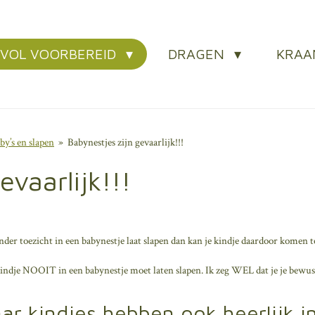
EVOL VOORBEREID
DRAGEN
KRA
by’s en slapen
»
Babynestjes zijn gevaarlijk!!!
evaarlijk!!!
 zonder toezicht in een babynestje laat slapen dan kan je kindje daardoor komen 
indje NOOIT in een babynestje moet laten slapen. Ik zeg WEL dat je je bewust 
ar kindjes hebben ook heerlijk 