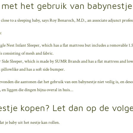
 met het gebruik van babynestje
 close to a sleeping baby, says Roy Benaroch, M.D., an associate adjunct profes
:
le Nest Infant Sleeper, which has a flat mattress but includes a removable 1.
ls consisting of mesh and fabric.
Side Sleeper, which is made by SUMR Brands and has a flat mattress and low
illowlike and has a soft side bumper.
n gevonden die aantonen dat het gebruik van een babynestje niet veilig is, en 
en liggen die dingen bijna overal in huis…
estje kopen? Let dan op de volg
at je baby uit het nestje kan rollen.