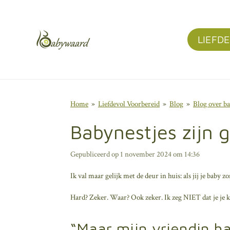
Ga
direct
LIEFD
naar
de
hoofdinhoud
Home
»
Liefdevol Voorbereid
»
Blog
»
Blog over ba
Babynestjes zijn g
Gepubliceerd op 1 november 2024 om 14:36
Ik val maar gelijk met de deur in huis: als jij je baby
Hard? Zeker. Waar? Ook zeker. Ik zeg NIET dat je je k
“Maar mijn vriendin ha