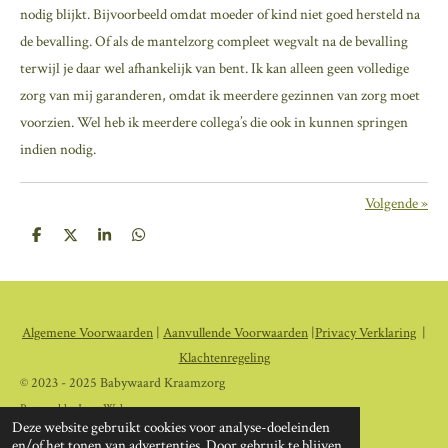
nodig blijkt. Bijvoorbeeld omdat moeder of kind niet goed hersteld na
de bevalling. Of als de mantelzorg compleet wegvalt na de bevalling
terwijl je daar wel afhankelijk van bent. Ik kan alleen geen volledige
zorg van mij garanderen, omdat ik meerdere gezinnen van zorg moet
voorzien. Wel heb ik meerdere collega’s die ook in kunnen springen
indien nodig.
Volgende
»
D
D
S
D
e
e
h
e
l
e
a
l
e
l
r
e
n
e
n
Algemene Voorwaarden
|
Aanvullende Voorwaarden
|
Privacy Verklaring
|
Klachtenregeling
© 2023 - 2025 Babywaard Kraamzorg
Powered by
JouwWeb
Deze website gebruikt cookies voor analyse-doeleinden
en/of het tonen van advertenties. Door gebruik te blijven