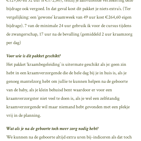
€129,60 en 32 uur is €172,80), tenzij je aanvullende verzekering deze
bijdrage ook vergoed. In dat geval kost dit pakket je niets extra’s. (Ter
vergelijking: een ‘gewone’ kraamweek van 49 uur kost €264,60 eigen
bijdrage). 7 van de minimale 24 uur gebruik ik voor de cursus tijdens
de zwangerschap, 17 uur na de bevalling (gemiddeld 2 uur kraamzorg
per dag)
Voor wie is dit pakket geschikt?
Het pakket ‘kraambegeleiding’ is uitermate geschikt als je: geen zin
hebt in een kraamverzorgende die de hele dag bij je in huis is, als je
genoeg mantelzorg hebt om jullie te kunnen helpen na de geboorte
van de baby, als je klein behuisd bent waardoor er voor een
kraamverzorgster niet veel te doen is, als je wel een zelfstandig
kraamverzorgende wil maar niemand hebt gevonden met een plekje
vrij in de planning.
Wat als je na de geboorte toch meer zorg nodig hebt?
We kunnen na de geboorte altijd extra uren bij-indiceren als dat toch