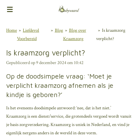
Ga
direct
naar
Home
»
Liefdevol
»
Blog
»
Blog over
»
Is kraamzorg
de
Voorbereid
Kraamzorg
verplicht?
hoofdinhoud
Is kraamzorg verplicht?
Gepubliceerd op 9 december 2024 om 10:42
Op de doodsimpele vraag: ‘Moet je
verplicht kraamzorg afnemen als je
kindje is geboren?’
Is het eveneens doodsimpele antwoord: ‘nee, dat is het niet.’
Kraamzorg is een dienst/service, die grotendeels vergoed wordt vanuit
je basis zorgverzekering. Kraamzorg is uniek in Nederland, en vind je
eigenlijk nergens anders in de wereld in deze vorm.