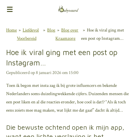
Ga
direct
naar
Home
»
Liefdevol
»
Blog
»
Blog over
»
Hoe ik viral ging met
de
Voorbereid
Kraamzorg
een post op Instagram…
hoofdinhoud
Hoe ik viral ging met een post op
Instagram…
Gepubliceerd op 8 januari 2026 om 15:00
Toen ik begon met insta zag ik bij grote influencers en bekende
Nederlanders soms duizelingwekkende cijfers. Duizenden mensen die
een post liken en al die reacties eronder, hoe cool is dat!? “Als ik toch
eens zoiets mee mag maken, wat lijkt me dat gaaf” dacht ik altijd…
Die bewuste ochtend open ik mijn app,
want een lichte verslaving is het