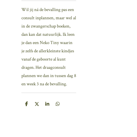
Wil jij ná de bevalling pas een
consult inplannen, maar wel al
in de zwangerschap boeken,
dan kan dat natuurlijk. Ik leen
je dan een Neko Tiny waarin
je zelfs de allerkleinste kindjes
vanaf de geboorte al kunt
dragen. Het draagconsult
plannen we dan in tussen dag 8
en week 3 na de bevalling.
D
D
S
D
e
e
h
e
l
e
a
l
e
l
r
e
n
e
n