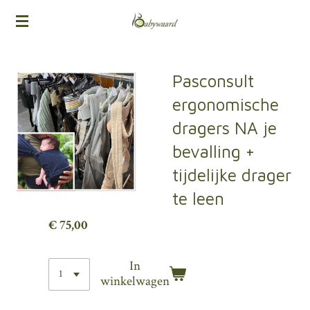
Ga
direct
naar
de
Pasconsult
hoofdinhoud
ergonomische
dragers NA je
bevalling +
tijdelijke drager
te leen
€ 75,00
In
winkelwagen